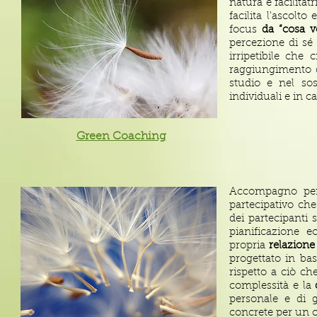
natura è facilitat
facilita l'ascolt
focus
da “cosa v
percezione di sé 
irripetibile che
raggiungimento d
studio e nel so
individuali e in c
Green Coaching
Accompagno perc
partecipativo ch
dei partecipanti 
pianificazione 
propria
relazione
progettato in bas
rispetto a ciò ch
complessità e la
personale e di 
concrete per un c