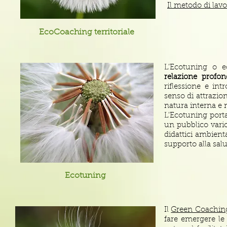
Il metodo di lav
EcoCoaching territoriale
L’Ecotuning o ec
relazione profo
riflessione e in
senso di attrazio
natura interna e n
L'Ecotuning port
un pubblico vario
didattici ambient
supporto alla salu
Ecotuning
Il
Green Coachin
fare emergere le 