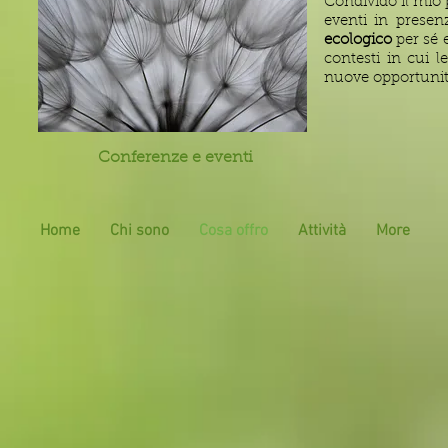
Condivido il mio 
eventi in presen
ecologico
per sé 
contesti in cui 
nuove opportunit
Conferenze e eventi
Home
Chi sono
Cosa offro
Attività
More