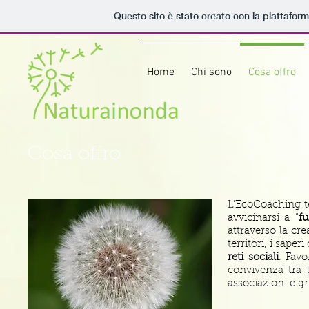
Questo sito è stato creato con la piattafor
Home
Chi sono
Cosa offro
Cosa offro
L’EcoCoaching te
avvicinarsi a “
f
attraverso la cr
territori, i saper
reti sociali
. Favo
convivenza tra l
associazioni e gru