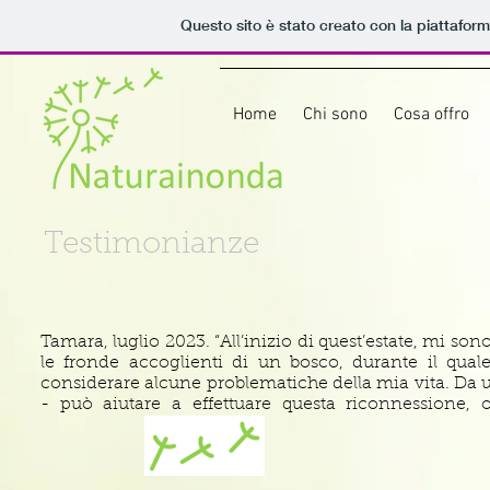
Questo sito è stato creato con la piattafor
Home
Chi sono
Cosa offro
Testimonianze
Tamara, luglio 2023. “All’inizio di quest’estate, mi so
le fronde accoglienti di un bosco, durante il qual
considerare alcune problematiche della mia vita. Da 
- può aiutare a effettuare questa riconnessione,
sentimento di distanza dal mondo. Per me è stato com
amplificata e ogni suo elemento diventa oggetto di
trovasse rafforzata. Dall’altro lato, questo lavoro ha i
mi aiuta tutt’ora ad affrontare con più forza alcune