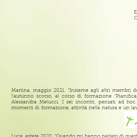
“ginnastica” dello spirito e avermi indicato la via per t
E
C
Martina, maggio 2021. “Insieme agli altri membri d
l'autunno scorso, al corso di formazione “Pianifica
Alessandra Melucci. I sei incontri, pensati ad ho
momenti di formazione, attività nella natura e un la
diversi aspetti legati al tema della biodiversità. Aless
tempo la sensibilità verso l'ambiente, ci ha mostrato qua
in modo ecoLogico e quali tendenze stanno nascend
eccessivi.

Luce, estate 2020. “Quando mi hanno parlato di ques